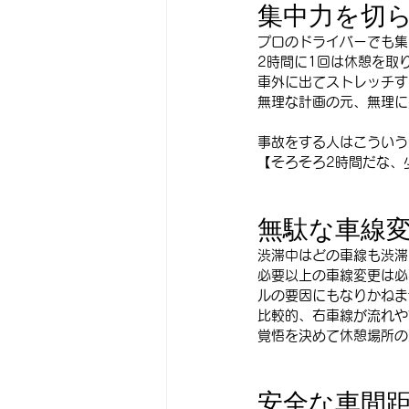
集中力を切
プロのドライバーでも集
2時間に1回は休憩を取
車外に出てストレッチす
無理な計画の元、無理に
事故をする人はこういう注
【そろそろ2時間だな、
無駄な車線
渋滞中はどの車線も渋滞
必要以上の車線変更は必
ルの要因にもなりかねま
比較的、右車線が流れや
覚悟を決めて休憩場所の
安全な車間